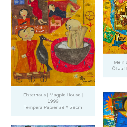
Mein D
Öl auf
Elsterhaus | Magpie House |
1999
Tempera Papier 39 X 28cm