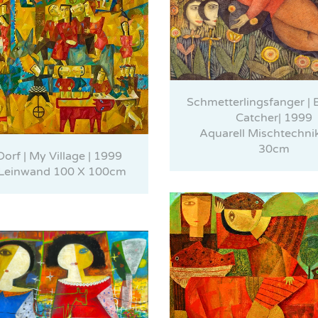
Schmetterlingsfanger | B
Catcher| 1999
Aquarell Mischtechni
30cm
orf | My Village | 1999
 Leinwand 100 X 100cm