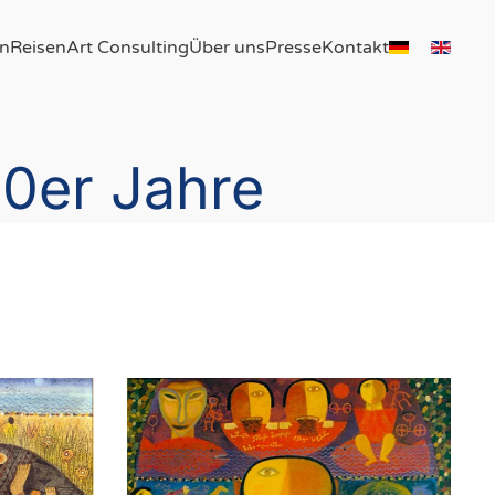
n
Reisen
Art Consulting
Über uns
Presse
Kontakt
00er Jahre