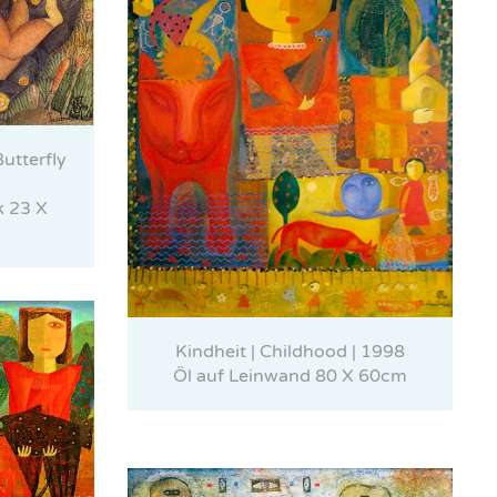
utterfly
k 23 X
Kindheit | Childhood | 1998
Öl auf Leinwand 80 X 60cm