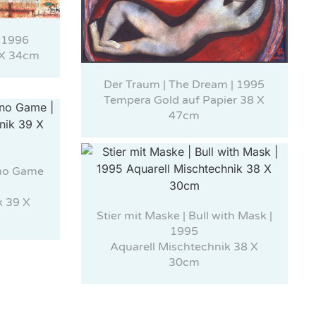
| 1996
 X 34cm
Der Traum | The Dream | 1995
Tempera Gold auf Papier 38 X
47cm
ino Game
k 39 X
Stier mit Maske | Bull with Mask |
1995
Aquarell Mischtechnik 38 X
30cm