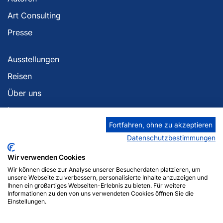
Art Consulting
Presse
Ausstellungen
Reisen
Über uns
Impressum
Fortfahren, ohne zu akzeptieren
Datenschutzerklärung
Datenschutzbestimmungen
Georgia Berlin
Wir verwenden Cookies
Zaza Tuschmalischvili
Wir können diese zur Analyse unserer Besucherdaten platzieren, um
Am Anger 12
unsere Webseite zu verbessern, personalisierte Inhalte anzuzeigen und
Ihnen ein großartiges Webseiten-Erlebnis zu bieten. Für weitere
14476 Potsdam
Informationen zu den von uns verwendeten Cookies öffnen Sie die
Mobil: +49 (0)178 5182092
Einstellungen.
Mobil: +49 (0)155 10195161