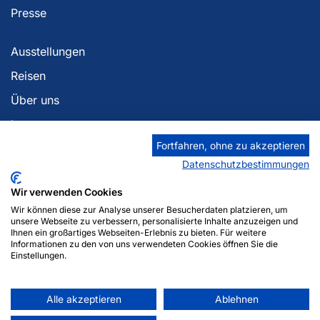
Presse
Ausstellungen
Reisen
Über uns
Impressum
Fortfahren, ohne zu akzeptieren
Datenschutzerklärung
Datenschutzbestimmungen
Georgia Berlin
Wir verwenden Cookies
Zaza Tuschmalischvili
Wir können diese zur Analyse unserer Besucherdaten platzieren, um
Am Anger 12
unsere Webseite zu verbessern, personalisierte Inhalte anzuzeigen und
Ihnen ein großartiges Webseiten-Erlebnis zu bieten. Für weitere
14476 Potsdam
Informationen zu den von uns verwendeten Cookies öffnen Sie die
Mobil: +49 (0)178 5182092
Einstellungen.
Mobil: +49 (0)155 10195161
E-Mail:
info@georgiaberlingalerie.de
Alle akzeptieren
Ablehnen